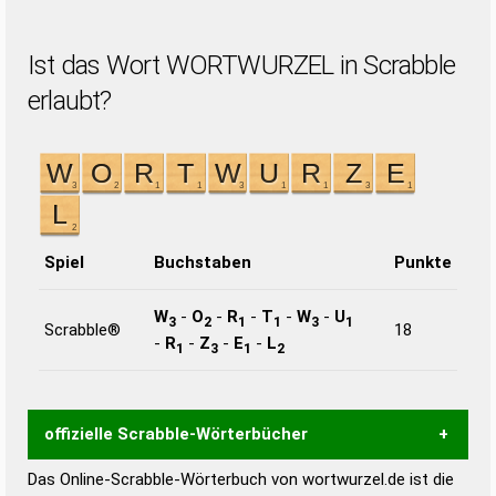
Ist das Wort WORTWURZEL in Scrabble
erlaubt?
Spiel
Buchstaben
Punkte
W
-
O
-
R
-
T
-
W
-
U
3
2
1
1
3
1
Scrabble®
18
-
R
-
Z
-
E
-
L
1
3
1
2
offizielle Scrabble-Wörterbücher
Das Online-Scrabble-Wörterbuch von wortwurzel.de ist die
Wortwurzel liefert mit Hilfe eines semantischen