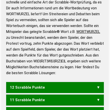
schnelle und einfache Art der Scrabble-Wortprüfung, da es
Wortanalyse-Algorithmus gute Anhaltspunkte zu
Dir auch Informationen rund um die Wortbedeutung von
Wortbedeutung, Worttrennung und Wortform, um die
WORTWURZEL liefert! Um Streitereien und Debatten beim
Gültigkeit eines Wortes für das Scrabble-Spiel zu
Spiel zu vermeiden, sollten sich alle Spieler auf das
bestimmen!
zugelassene Turnier Scrabble-
Wörterbuch einigen, das sie verwenden werden. Sollte ein
Wörterbücher sind:
Mitspieler das gelegte Scrabble® Wort z.B.
WORTWURZEL
zu Unrecht beanstandet, werden dem Spieler, der den
Duden – Standardwerk in 12 Bänden
Protest vortrug, zehn Punkte abgezogen. Das Wort verbleibt
Duden – Richtiges und gutes
auf dem Spielfeld, dem Spieler, der das Wort platziert hat,
Deutsch
werden die Punkte für das Wort gutgeschrieben. Aus den
Buchstaben von W|O|R|T|W|U|R|Z|E|L ergeben sich weitere
Duden – Die deutsche Grammatik
Möglichkeiten Buchstabensteine zu legen. Hier findest Du
Duden – Deutsches
die besten Scrabble Lösungen:
Universalwörterbuch
12 Scrabble Punkte
11 Scrabble Punkte
WURZELT